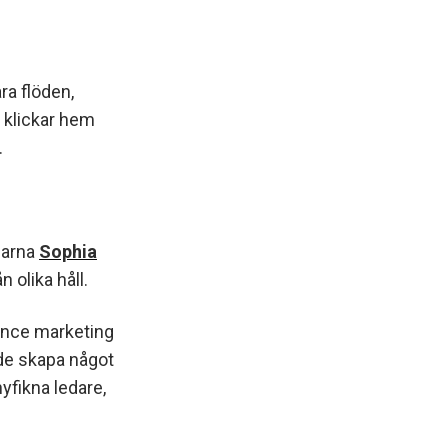
ra flöden,
 klickar hem
.
agarna
Sophia
 olika håll.
ance marketing
 de skapa något
yfikna ledare,