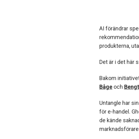
AI förändrar spe
rekommendatione
produkterna, ut
Det är i det här
Bakom initiative
Båge
och
Beng
Untangle har si
för e-handel. Gh
de kände saknad
marknadsförare 