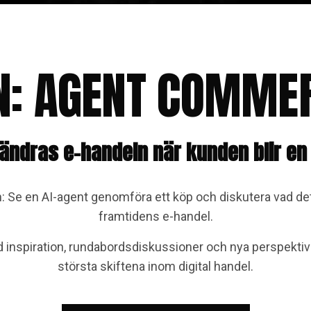
N: AGENT COMMER
rändras e-handeln när kunden blir en
: Se en AI-agent genomföra ett köp och diskutera vad det
framtidens e-handel.
d inspiration, rundabordsdiskussioner och nya perspektiv 
största skiftena inom digital handel.