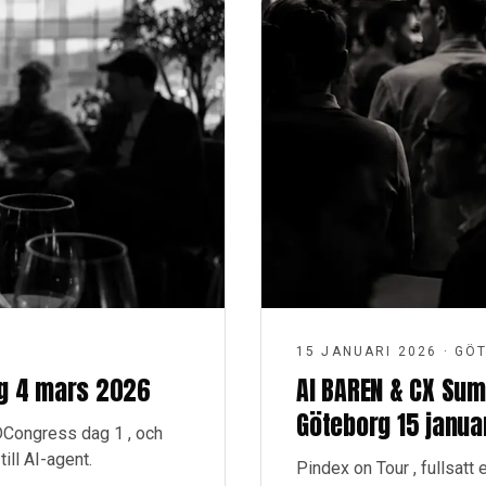
15 JANUARI 2026
·
GÖ
rg 4 mars 2026
AI BAREN & CX Sum
Göteborg 15 janua
DCongress dag 1 , och
ill AI-agent.
Pindex on Tour , fullsat