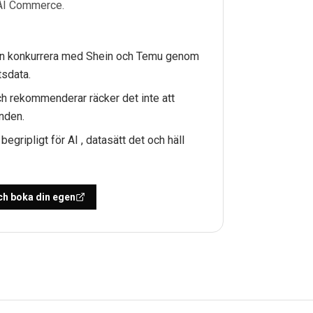
 AI Commerce.
T
an konkurrera med Shein och Temu genom
tsdata.
h rekommenderar räcker det inte att
nden.
egripligt för AI , datasätt det och häll
h boka din egen