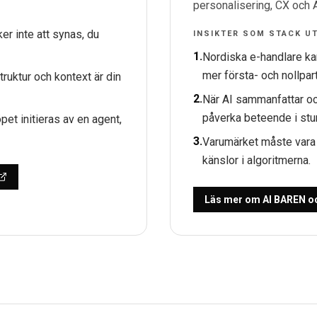
personalisering, CX och
ker inte att synas, du
INSIKTER SOM STACK U
1
.
Nordiska e-handlare k
mer första- och nollpar
struktur och kontext är din
2
.
När AI sammanfattar oc
påverka beteende i stu
öpet initieras av en agent,
3
.
Varumärket måste vara b
känslor i algoritmerna.
Läs mer om AI BAREN oc