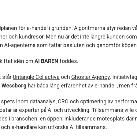
lplanen för e-handel i grunden. Algoritmerna styr redan vå
r och kundresor. Men nu är det inte längre kunden som
an AI-agenterna som fattar besluten och genomför köpen
 skiftet idén om
AI BAREN
föddes.
t står
Untangle Collective
och
Ghostar Agency
. Initiativt
t Wessborg
har båda lång erfarenhet av e-handel , men från
n spets inom dataanalys, CRO och optimering av perform
ostar är experter på AI och utveckling. Tillsammans ville
es i branschen: en öppen, inkluderande mötesplats där n
och e-handlare kan utforska AI tillsammans.