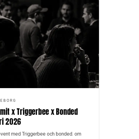
TEBORG
mit x Triggerbee x Bonded
ri 2026
t event med Triggerbee och bonded. om