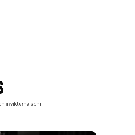
S
och insikterna som