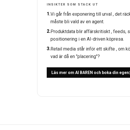
INSIKTER SOM STACK UT
1
.
Vi går från exponering till urval , det räc
måste bli vald av en agent.
2
.
Produktdata blir affärskritiskt , feeds, 
positionering i en AI-driven köpresa.
3
.
Retail media står inför ett skifte , om k
vad är då en "placering"?
Läs mer om AI BAREN och boka din egen