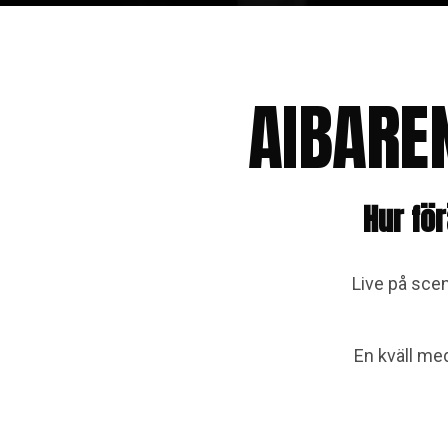
AIBARE
Hur fö
Live på scen
En kväll me