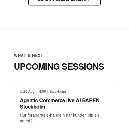
WHAT’S NEXT
UPCOMING SESSIONS
26 Aug
·
14:00
Stockholm
Agentic Commerce live AI BAREN
Stockholm
Hur förändras e-handeln när kunden blir en
agent?
Live på scen: Se en AI-agent genomföra ett köp