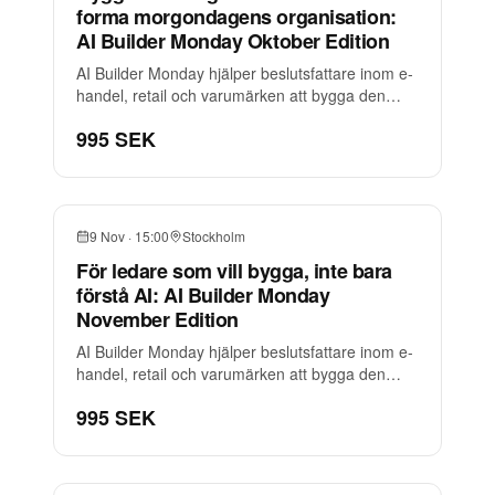
forma morgondagens organisation:
AI Builder Monday Oktober Edition
AI Builder Monday hjälper beslutsfattare inom e-
handel, retail och varumärken att bygga den
förmåga som krävs när AI blir en del av både
995 SEK
organisationen och kundresan.
9 Nov
·
15:00
Stockholm
För ledare som vill bygga, inte bara
förstå AI: AI Builder Monday
November Edition
AI Builder Monday hjälper beslutsfattare inom e-
handel, retail och varumärken att bygga den
förmåga som krävs när AI blir en del av både
995 SEK
organisationen och kundresan.