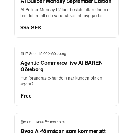
AI Builder Monday September Edition
AI Builder Monday hjälper beslutsfattare inom e-
handel, retail och varumärken att bygga den
förmåga som krävs när AI blir en del av både
995 SEK
organisationen och kundresan.
17 Sep
·
15:00
Göteborg
Agentic Commerce live AI BAREN
Göteborg
Hur förändras e-handeln när kunden blir en
agent?
En kväll med inspiration, rundabordsdiskussioner
Free
och nya perspektiv på ett av de största skiftena
inom digital handel.
5 Oct
·
14:00
Stockholm
Bygg AI-förmågan som kommer att