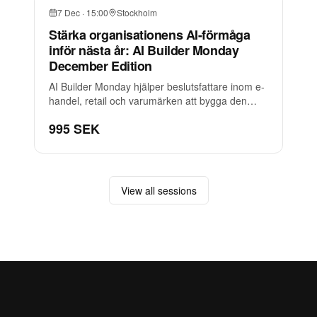
7 Dec
·
15:00
Stockholm
Stärka organisationens AI-förmåga
inför nästa år: AI Builder Monday
December Edition
AI Builder Monday hjälper beslutsfattare inom e-
handel, retail och varumärken att bygga den
förmåga som krävs när AI blir en del av både
995 SEK
organisationen och kundresan.
View all sessions