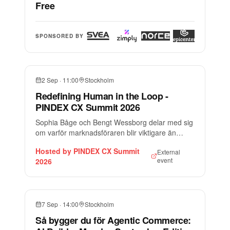
Free
och diskutera vad det betyder för framtidens e-
handel.
En kväll med inspiration, rundabordsdiskussioner
och nya perspektiv på ett av de största skiftena
+
1
SPONSORED BY
inom digital handel.
2 Sep
·
11:00
Stockholm
Redefining Human in the Loop -
PINDEX CX Summit 2026
Sophia Båge och Bengt Wessborg delar med sig
om varför marknadsföraren blir viktigare än
någonsin när AI tar över allt fler uppgifter.
Hosted by
PINDEX CX Summit
External
event
2026
7 Sep
·
14:00
Stockholm
Så bygger du för Agentic Commerce: