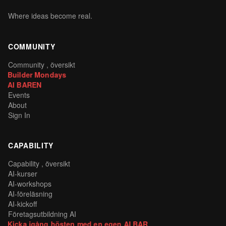
Where ideas become real.
COMMUNITY
Community , översikt
Builder Mondays
AI BAREN
Events
About
Sign In
CAPABILITY
Capability , översikt
AI-kurser
AI-workshops
AI-föreläsning
AI-kickoff
Företagsutbildning AI
Kicka igång hösten med en egen AI BAR