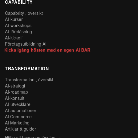
CAPABILITY
Capability , översikt
AI-kurser
AI-workshops
AI-föreläsning
AI-kickoff
Företagsutbildning AI
Kicka igång hösten med en egen AI BAR
TRANSFORMATION
Transformation , översikt
AI-strategi
AI-roadmap
AI-konsult
AI-utvecklare
AI-automationer
AI Commerce
AI Marketing
Artiklar & guider
Hjälp att bygga en lösning →