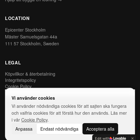
LOCATION
Epicenter Stockholm
Mäster Samuelsgatan 44a
111 57 Stockholm, Sweden
LEGAL
Köpvillkor & återbetalning
Integritetspolicy
Cookie Policy
Hantera cookies
Vi använder cookies
Vi använder nödvändiga cookies för att sajten ska fungera
och valfria cookies för att förstå hur den används. Läs mer
i vår
Cookie Policy
.
©
2026
AIDEAS.WORKS. All rights reserved.
Anpassa
Endast nödvändiga
Acceptera alla
Edit with