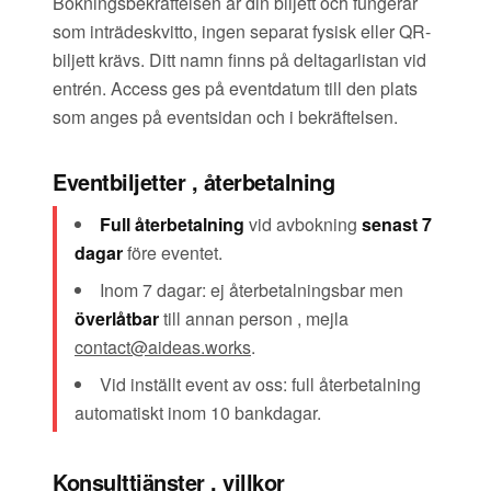
Bokningsbekräftelsen är din biljett och fungerar
som inträdeskvitto, ingen separat fysisk eller QR-
biljett krävs. Ditt namn finns på deltagarlistan vid
entrén. Access ges på eventdatum till den plats
som anges på eventsidan och i bekräftelsen.
Eventbiljetter , återbetalning
Full återbetalning
vid avbokning
senast 7
dagar
före eventet.
Inom 7 dagar: ej återbetalningsbar men
överlåtbar
till annan person , mejla
contact@aideas.works
.
Vid inställt event av oss: full återbetalning
automatiskt inom 10 bankdagar.
Konsulttjänster , villkor