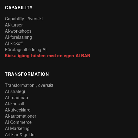
CAPABILITY
Capability , översikt
AI-kurser
AI-workshops
AI-föreläsning
AI-kickoff
Företagsutbildning AI
Kicka igång hösten med en egen AI BAR
TRANSFORMATION
Transformation , översikt
AI-strategi
AI-roadmap
AI-konsult
AI-utvecklare
AI-automationer
AI Commerce
AI Marketing
Artiklar & guider