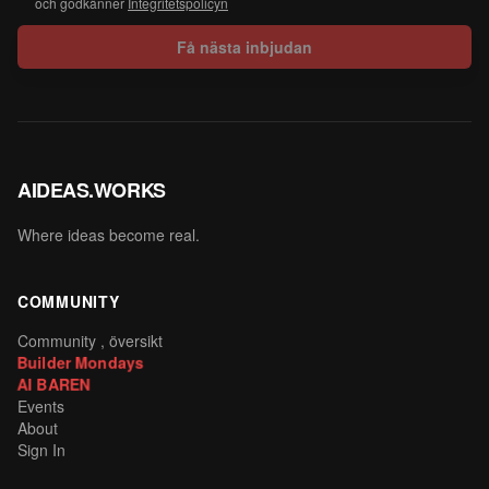
och godkänner
Integritetspolicyn
Få nästa inbjudan
AIDEAS.WORKS
Where ideas become real.
COMMUNITY
Community , översikt
Builder Mondays
AI BAREN
Events
About
Sign In