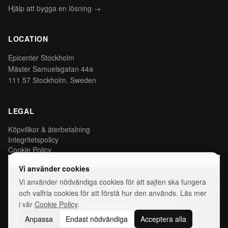
Hjälp att bygga en lösning →
LOCATION
Epicenter Stockholm
Mäster Samuelsgatan 44a
111 57 Stockholm, Sweden
LEGAL
Köpvillkor & återbetalning
Integritetspolicy
Cookie Policy
Hantera cookies
Vi använder cookies
Vi använder nödvändiga cookies för att sajten ska fungera
och valfria cookies för att förstå hur den används. Läs mer
i vår
Cookie Policy
.
©
2026
AIDEAS.WORKS. All rights reserved.
Anpassa
Endast nödvändiga
Acceptera alla